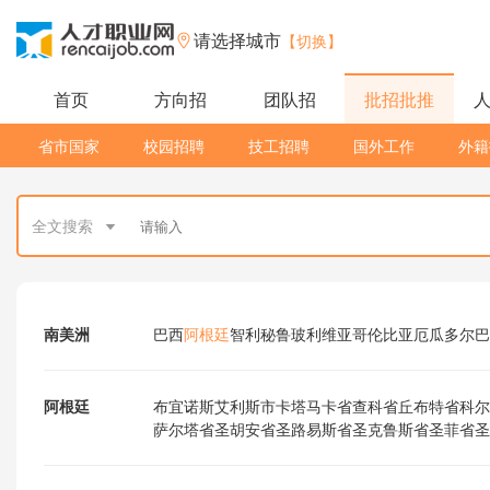
请选择城市
【切换】
首页
方向招
团队招
批招批推
省市国家
校园招聘
技工招聘
国外工作
外籍
全文搜索
南美洲
巴西
阿根廷
智利
秘鲁
玻利维亚
哥伦比亚
厄瓜多尔
巴
阿根廷
布宜诺斯艾利斯市
卡塔马卡省
查科省
丘布特省
科尔
萨尔塔省
圣胡安省
圣路易斯省
圣克鲁斯省
圣菲省
圣