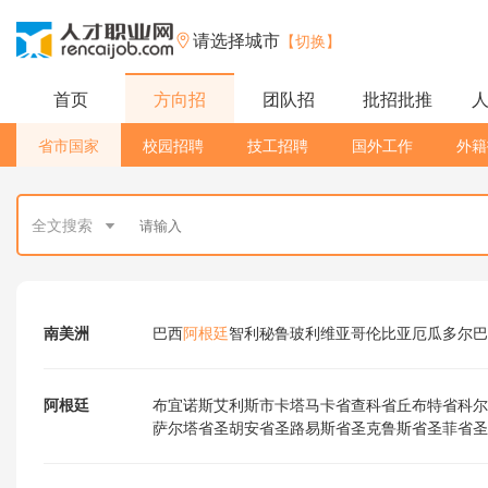
请选择城市
【切换】
首页
方向招
团队招
批招批推
省市国家
校园招聘
技工招聘
国外工作
外籍
全文搜索
南美洲
巴西
阿根廷
智利
秘鲁
玻利维亚
哥伦比亚
厄瓜多尔
巴
阿根廷
布宜诺斯艾利斯市
卡塔马卡省
查科省
丘布特省
科尔
萨尔塔省
圣胡安省
圣路易斯省
圣克鲁斯省
圣菲省
圣